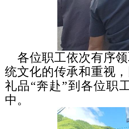
各
位职工
依次有序领
统文化的传承和重视，
礼
品
“奔赴”到各
位职
中。