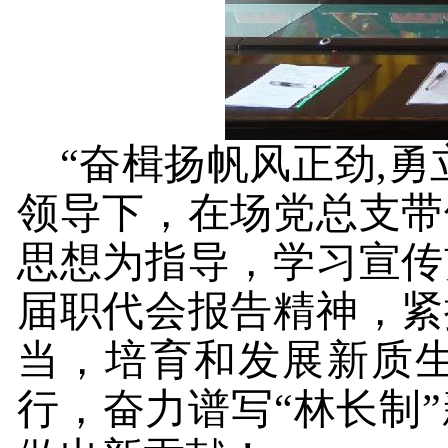
“奋楫扬帆风正劲,勇
领导下，在场党总支带
思想
为指导，
学习
宣传
届职代会报告精神，紧
当，培育和发展新质
行，奋力谱写
“林长制