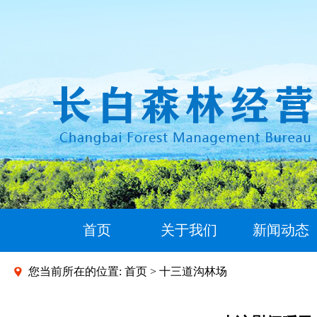
首页
关于我们
新闻动态
您当前所在的位置:
首页
>
十三道沟林场