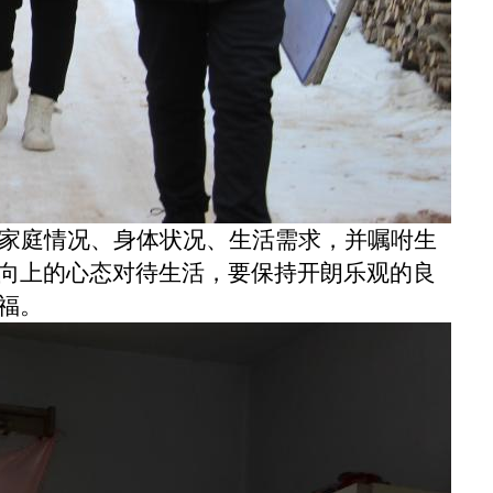
家庭情况、身体状况、生活需求，并嘱咐生
向上的心态对待生活，要保持开朗乐观的良
福。