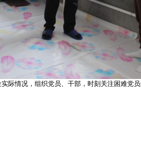
位实际情况，组织党员、干部，时刻关注困难党员