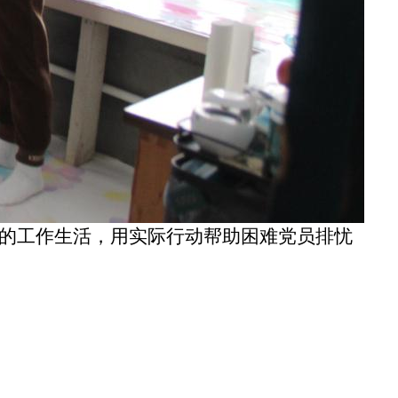
的工作生活，用实际行动帮助困难党员排忧