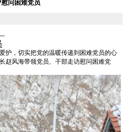
夕慰问困难党员
—
员
爱护，切实把党的温暖传递到困难党员的心
场长赵风海带领党员、干部走访慰问困难党