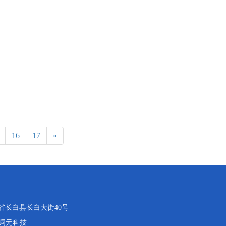
16
17
»
吉林省长白县长白大街40号
词元科技