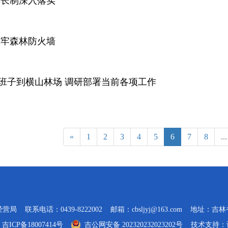
林长制深入落实
筑牢森林防火墙
班子到横山林场 调研部署当前各项工作
«
1
2
3
4
5
6
7
8
...
 联系电话：0439-8222002 邮箱：cbsljyj@163.com 地址：
：
吉ICP备18007414号
吉公网安备 202320232023202号
技术支持：